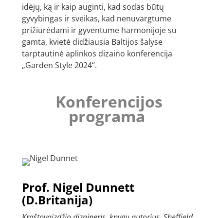
idėjų
, ką ir kaip auginti,
kad sodas būtų
gyvybingas ir sveikas,
kad nenuvargtume
prižiūrėdami ir gyventume harmonijoje su
gamta, kvietė didžiausia Baltijos šalyse
tarptautinė aplinkos dizaino konferencija
„Garden Style 2024“.
Konferencijos
programa
Prof. Nigel Dunnett
(D.Britanija)
Kraštovaizdžio dizaineris, knygų autorius, Sheffield