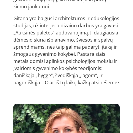
kiemo jaukumui.
Gitana yra baigusi architektūros ir edukologijos
studijas, už interjero dizaino darbus yra gavusi
„Auksinės paletės” apdovanojimą. Ji daugiausia
dėmesio skiria išplanavimo, šviesos ir spalvų
sprendimams, nes taip galima padaryti įtaką ir
žmogaus gyvenimo kokybei. Pastaraisiais
metais domisi aplinkos psichologijos mokslu ir
įvairiomis gyvenimo kokybės teorijomis:
daniškąja „hygge”, švediškąja „lagom”, ir
pagoniškąja… O ar iš tų laikų kažką atsinešėme?