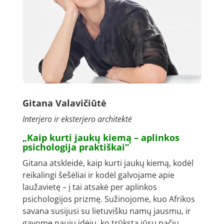
Gitana Valavičiūtė
Interjero ir eksterjero architektė
„Kaip kurti jaukų kiemą – aplinkos
psichologija praktiškai“
Gitana atskleidė, kaip kurti jaukų kiemą, kodėl
reikalingi šešėliai ir kodėl galvojame apie
laužavietę – į tai atsakė per aplinkos
psichologijos prizmę. Sužinojome, kuo Afrikos
savana susijusi su lietuvišku namų jausmu, ir
gavome naujų idėjų, ko trūksta jūsų pačių