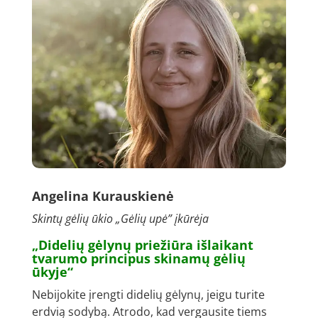
Angelina Kurauskienė
Skintų gėlių ūkio „Gėlių upė” įkūrėja
„Didelių gėlynų priežiūra išlaikant
tvarumo principus skinamų gėlių
ūkyje“
Nebijokite įrengti didelių gėlynų, jeigu turite
erdvią sodybą. Atrodo, kad vergausite tiems