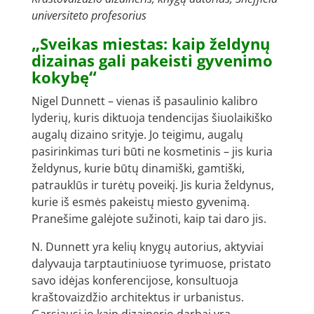
universiteto profesorius
„
Sveikas miestas: kaip želdynų
dizainas gali pakeisti gyvenimo
“
kokybę
Nigel Dunnett – vienas iš pasaulinio kalibro
lyderių, kuris diktuoja tendencijas šiuolaikiško
augalų dizaino srityje. Jo teigimu, augalų
pasirinkimas turi būti ne kosmetinis – jis kuria
želdynus, kurie būtų dinamiški, gamtiški,
patrauklūs ir turėtų poveikį. Jis kuria želdynus,
kurie iš esmės pakeistų miesto gyvenimą.
Pranešime galėjote sužinoti, kaip tai daro jis.
N. Dunnett yra kelių knygų autorius, aktyviai
dalyvauja tarptautiniuose tyrimuose, pristato
savo idėjas konferencijose, konsultuoja
kraštovaizdžio architektus ir urbanistus.