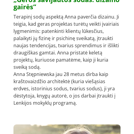
gairės“
Terapinį sodų aspektą Anna paverčia dizainu. Ji
teigia, kad geras projektas turėtų veikti įvairiais
lygmenimis: patenkinti klientų lūkesčius,
palaikyti jų fizinę ir psichinę sveikatą, įtraukti
naujas tendencijas, tvarius sprendimus ir išlikti
draugiškas gamtai. Anna pristatė keletą
projektų, kuriuose pamatėme, kaip ji kuria
sveiką sodą.
Anna Stępniewska jau 28 metus dirba kaip
kraštovaizdžio architektė (kuria viešąsias
erdves, istorinius sodus, tvarius sodus), ji yra
dėstytoja, knygų autorė, o jos darbai įtraukti į
Lenkijos mokyklų programą.