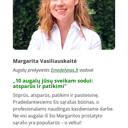
Margarita Vasiliauskaitė
Augalų prekyvietės
Emedelynas.lt
vadovė
„10 augalų jūsų sveikam sodui:
atsparūs ir patikimi“
Stiprūs, atsparūs, patikimi ir pasiteisinę.
Pradedantiesiems šis sąrašas būtinas, o
profesionalams naudingas kasdieniame darbe.
Ne visi augalai iš šio Margaritos pristatyto
sąrašo yra populiarūs – o veltui!