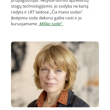
propaguotojas. Aktyviai domisi apželdintų
stogų technologijomis. Jo sodyba ne kartą
rodyta ir LRT laidose „Čia mano sodas”.
Įkvėpimo sodo dekorui galite rasti ir jo
kuruojamame „
Miško sode”.