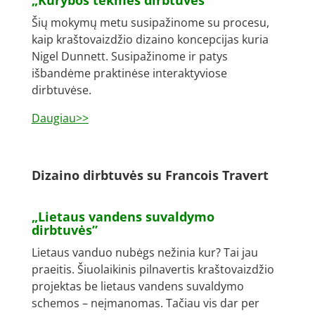
„Kūrybos tėkmės dirbtuvės”
Šių mokymų metu susipažinome su procesu,
kaip kraštovaizdžio dizaino koncepcijas kuria
Nigel Dunnett. Susipažinome ir patys
išbandėme praktinėse interaktyviose
dirbtuvėse.
Daugiau>>
Dizaino dirbtuvės su Francois Travert
„Lietaus vandens suvaldymo
dirbtuvės”
Lietaus vanduo nubėgs nežinia kur? Tai jau
praeitis. Šiuolaikinis pilnavertis kraštovaizdžio
projektas be lietaus vandens suvaldymo
schemos – neįmanomas. Tačiau vis dar per