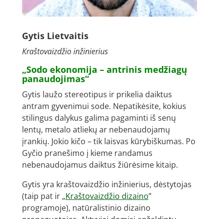
Gytis Lietvaitis
Kraštovaizdžio inžinierius
„Sodo ekonomija – antrinis medžiagų
panaudojimas“
Gytis
laužo stereotipus ir prikelia daiktus
antram gyvenimui sode. Nepatikėsite, kokius
stilingus dalykus galima pagaminti iš senų
lentų, metalo atliekų ar nebenaudojamų
įrankių. Jokio kičo – tik laisvas kūrybiškumas. Po
Gyčio pranešimo į kieme randamus
nebenaudojamus daiktus žiūrėsime kitaip.
Gytis yra kraštovaizdžio inžinierius, dėstytojas
(taip pat ir „
Kraštovaizdžio dizaino
”
programoje), natūralistinio dizaino