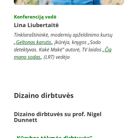
Konferenciją vedė
Lina Liubertaitė
Tinklaraštininkė, modernių apželdinimo kursų
„
Geltonas karutis
„
įkūrėja, knygos „Sodo
detektyvas. Kakė Makė” autorė, TV laidos
„
Čia
mano sodas
„
(LRT) vedėja
Dizaino dirbtuvės
Dizaino dirbtuvės su prof. Nigel
Dunnett