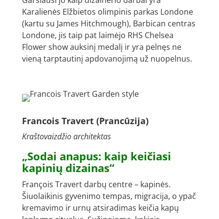
Garsiausi jo kaip dizainerio darbai yra
Karalienės Elžbietos olimpinis parkas Londone
(kartu su James Hitchmough), Barbican centras
Londone, jis taip pat laimėjo RHS Chelsea
Flower show auksinį medalį ir yra pelnęs ne
vieną tarptautinį apdovanojimą už nuopelnus.
Francois Travert (Prancūzija)
Kraštovaizdžio architektas
„Sodai anapus: kaip keičiasi
kapinių dizainas“
François Travert darbų centre – kapinės.
Šiuolaikinis gyvenimo tempas, migracija, o ypač
kremavimo ir urnų atsiradimas keičia kapų