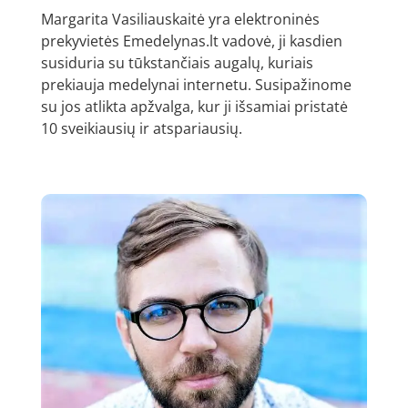
Margarita Vasiliauskaitė yra elektroninės
prekyvietės Emedelynas.lt vadovė, ji kasdien
susiduria su tūkstančiais augalų, kuriais
prekiauja medelynai internetu. Susipažinome
su jos atlikta apžvalga, kur ji išsamiai pristatė
10 sveikiausių ir atspariausių.