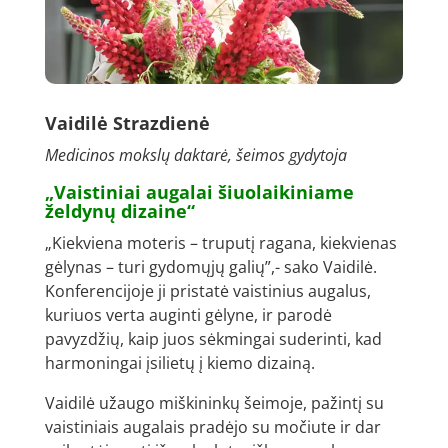
Vaidilė Strazdienė
Medicinos mokslų daktarė, šeimos gydytoja
„Vaistiniai augalai šiuolaikiniame
želdynų dizaine“
„Kiekviena moteris – truputį ragana, kiekvienas
gėlynas – turi gydomųjų galių”,- sako Vaidilė.
Konferencijoje ji pristatė vaistinius augalus,
kuriuos verta auginti gėlyne, ir parodė
pavyzdžių, kaip juos sėkmingai suderinti, kad
harmoningai įsilietų į kiemo dizainą.
Vaidilė užaugo miškininkų šeimoje, pažintį su
vaistiniais augalais pradėjo su močiute ir dar