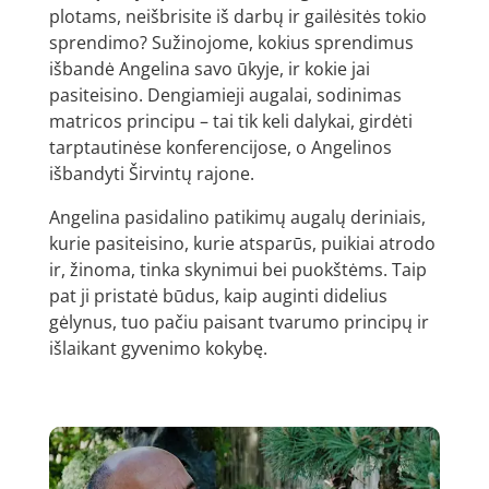
plotams, neišbrisite iš darbų ir gailėsitės tokio
sprendimo? Sužinojome, kokius sprendimus
išbandė Angelina savo ūkyje, ir kokie jai
pasiteisino. Dengiamieji augalai, sodinimas
matricos principu – tai tik keli dalykai, girdėti
tarptautinėse konferencijose, o Angelinos
išbandyti Širvintų rajone.
Angelina pasidalino patikimų augalų deriniais,
kurie pasiteisino, kurie atsparūs, puikiai atrodo
ir, žinoma, tinka skynimui bei puokštėms. Taip
pat ji pristatė būdus, kaip auginti didelius
gėlynus, tuo pačiu paisant tvarumo principų ir
išlaikant gyvenimo kokybę.