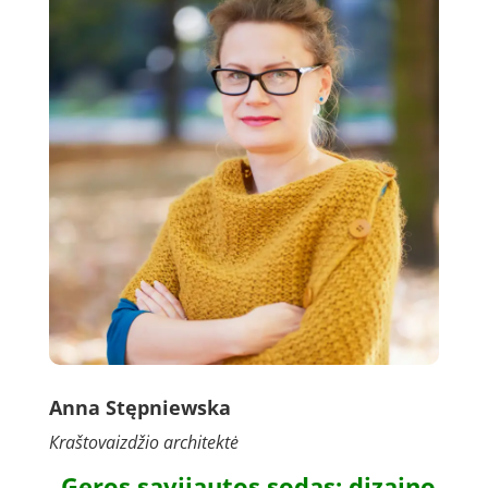
Anna Stępniewska
Кraštovaizdžio architektė
„Geros savijautos sodas: dizaino