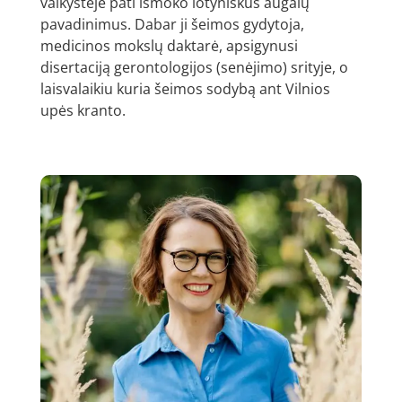
vaikystėje pati išmoko lotyniškus augalų
pavadinimus. Dabar ji šeimos gydytoja,
medicinos mokslų daktarė, apsigynusi
disertaciją gerontologijos (senėjimo) srityje, o
laisvalaikiu kuria šeimos sodybą ant Vilnios
upės kranto.