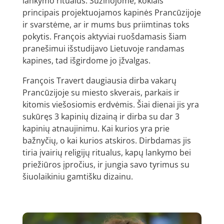
lankymo ritualus. Sužinojome, kokiais
principais projektuojamos kapinės Prancūzijoje
ir svarstėme, ar ir mums bus priimtinas toks
pokytis. François aktyviai ruošdamasis šiam
pranešimui išstudijavo Lietuvoje randamas
kapines, tad išgirdome jo įžvalgas.
François Travert daugiausia dirba vakarų
Prancūzijoje su miesto skverais, parkais ir
kitomis viešosiomis erdvėmis. Šiai dienai jis yra
sukūręs 3 kapinių dizainą ir dirba su dar 3
kapinių atnaujinimu. Kai kurios yra prie
bažnyčių, o kai kurios atskiros. Dirbdamas jis
tiria įvairių religijų ritualus, kapų lankymo bei
priežiūros įpročius, ir jungia savo tyrimus su
šiuolaikiniu gamtišku dizainu.